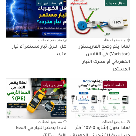
سؤال و جواب
الهندسة الكهربائية
منذ بضع لحظات
منذ بضع لحظات
لماذا يتم وضع الفاريستور
هل البرق تيار مستمر أم تيار
(Varistor) في القابس
متردد
الكهربائي أو محرك التيار
المستمر
الأنظمة التلقائية
سؤال و جواب
منذ بضع لحظات
منذ بضع لحظات
لماذا تكون إشارة 0-10V أكثر
لماذا يظهر التيار في الخط