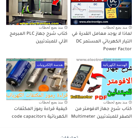
منذ بضع لحظات
منذ بضع لحظات
لماذا لا يوجد معامل القدرة في
كتاب شرح جهاز PLC المبرمج
التيار الكهربائي المستمر DC
الألي للمبتدئيين
Power Factor
الهندسة الكهربائية
هندسة الإلكترونيات
منذ بضع لحظات
منذ بضع لحظات
كتاب شرح جهاز الافومتر من
كيفية قراءة رموز المكثفات
الصفر للمبتدئيين Multimeter
الكهربائية code capacitors